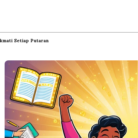
engalaman yang Lebih Seru
n Cara yang Menyenangkan dan Santai
pat Duit Buat Belanja Bebas
udkan Semua Keinginanmu!
, Handphone, dan Barang Mewah Lainnya!
dengan Modal Main Slot
t Beli Gadget dan Barang Favorit
eli Apa Aja Gak Pake Pusing
Beli Barang Mewah Jadi Mudah
ikmati Setiap Putaran