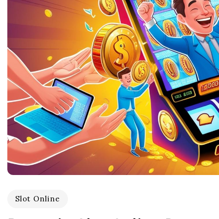
Slot Online