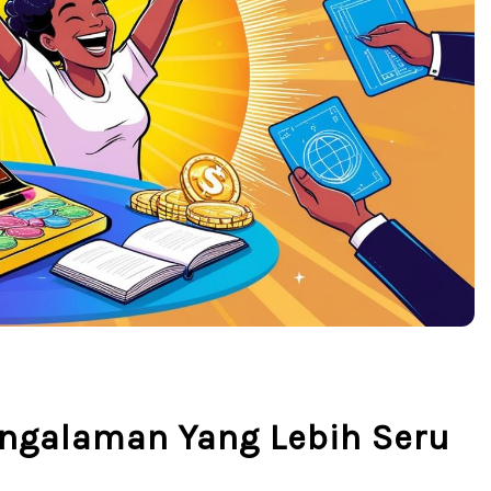
engalaman Yang Lebih Seru