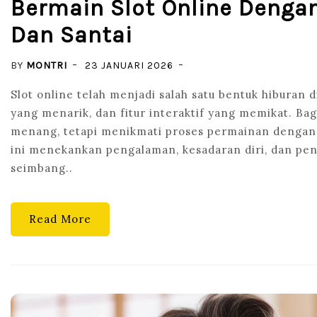
Bermain Slot Online Deng
Dan Santai
BY
MONTRI
23 JANUARI 2026
Slot online telah menjadi salah satu bentuk hiburan 
yang menarik, dan fitur interaktif yang memikat. Ba
menang, tetapi menikmati proses permainan dengan
ini menekankan pengalaman, kesadaran diri, dan peng
seimbang..
Read More