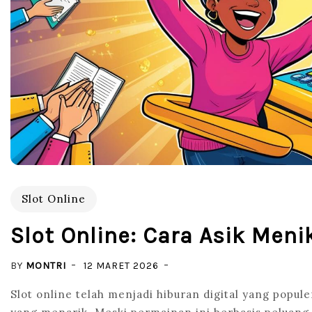
Slot Online
Slot Online: Cara Asik Men
BY
MONTRI
12 MARET 2026
Slot online telah menjadi hiburan digital yang popu