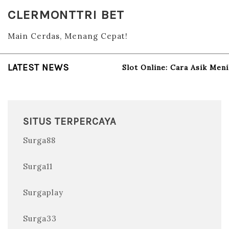
Skip
CLERMONTTRI BET
to
content
Main Cerdas, Menang Cepat!
LATEST NEWS
Tips Bermain Slot untuk P
Bermain Slot Online denga
Cara Asik Main Slot dan Da
Duit Hasil Main Slot, Wuj
SITUS TERPERCAYA
Main Slot Bisa Beli Motor
Beli Apa Saja Tanpa Batas 
Surga88
Main Slot, Uang Lancar Bua
Main Slot, Dompet Tebal! B
Surga11
Dari Main Slot Jadi Kaya, 
Slot Online: Cara Asik Men
Surgaplay
Surga33